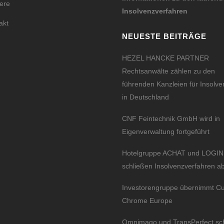
iere
Insolvenzverfahren
akt
NEUESTE BEITRÄGE
HEZEL HANCKE PARTNER
Rechtsanwälte zählen zu den
führenden Kanzleien für Insolve
in Deutschland
CNF Feintechnik GmbH wird in
Eigenverwaltung fortgeführt
Hotelgruppe ACHAT und LOGI
schließen Insolvenzverfahren a
Investorengruppe übernimmt C
Chrome Europe
Omnimago und TransPerfect sc