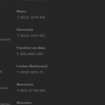
Mainz
T: 06131-3270-400
Darmstadt
T: 06151-7076-991
nzrecht
Frankfurt am Main
T: 069-34867-658
Lindau (Bodensee)
NN
T: 08382-9839-70
b
Mannheim
ustom
T: 0621-87755-986
München
hließen