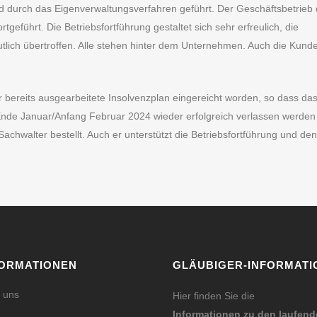
urch das Eigenverwaltungsverfahren geführt. Der Geschäftsbetrieb 
geführt. Die Betriebsfortführung gestaltet sich sehr erfreulich, die
utlich übertroffen. Alle stehen hinter dem Unternehmen. Auch die Kund
 bereits ausgearbeitete Insolvenzplan eingereicht worden, so dass da
Ende Januar/Anfang Februar 2024 wieder erfolgreich verlassen werden
achwalter bestellt. Auch er unterstützt die Betriebsfortführung und den
FORMATIONEN
GLÄUBIGER-INFORMATI
 uns
Hier finden Sie die
Informationen zu den laufen