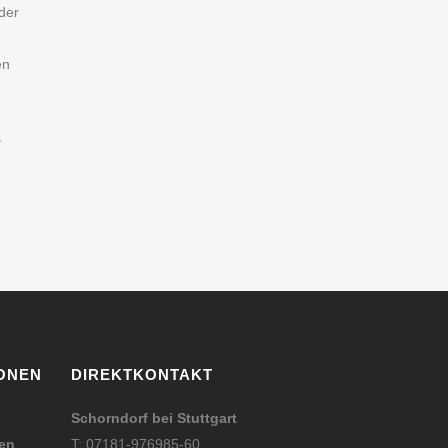
der
en
s
ONEN
DIREKTKONTAKT
Schorndorf bei Stuttgart
den
T: 07181-976985-60