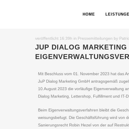
HOME
LEISTUNG
veröffentlicht 16:39h
in
Pressemitteilungen
by
Patri
JUP DIALOG MARKETING 
EIGENVERWALTUNGSVE
Mit Beschluss vom 01. November 2023 hat das Am
JuP Dialog Marketing GmbH antragsgemäß zugela
10.August 2023 die vorläufige Eigenverwaltung a
Dialog Marketing, Lettershop, Fulfillment und IT-Di
Beim Eigenverwaltungsverfahren bleibt die Geschä
weisungsbefugt. Die Geschäftsführung wird von 
Sanierungsrecht Robin Hezel von der auf Restruk