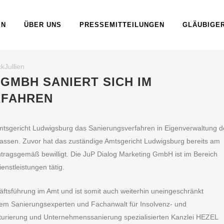
EN
ÜBER UNS
PRESSEMITTEILUNGEN
GLÄUBIGE
ckJullien
GMBH SANIERT SICH IM
RFAHREN
tsgericht Ludwigsburg das Sanierungsverfahren in Eigenverwaltung d
ssen. Zuvor hat das zuständige Amtsgericht Ludwigsburg bereits am
ntragsgemäß bewilligt.
Die JuP Dialog Marketing GmbH ist im Bereich
enstleistungen tätig.
ftsführung im Amt und ist somit auch weiterhin uneingeschränkt
dem Sanierungsexperten und Fachanwalt für Insolvenz- und
turierung und Unternehmenssanierung spezialisierten Kanzlei HEZEL