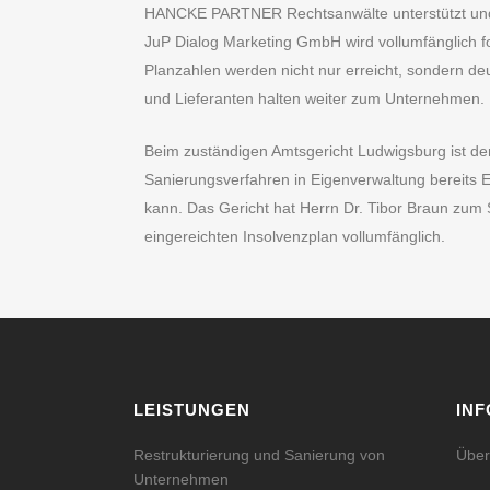
HANCKE PARTNER Rechtsanwälte unterstützt und d
JuP Dialog Marketing GmbH wird vollumfänglich fort
Planzahlen werden nicht nur erreicht, sondern de
und Lieferanten halten weiter zum Unternehmen.
Beim zuständigen Amtsgericht Ludwigsburg ist der
Sanierungsverfahren in Eigenverwaltung bereits 
kann. Das Gericht hat Herrn Dr. Tibor Braun zum S
eingereichten Insolvenzplan vollumfänglich.
LEISTUNGEN
IN
Restrukturierung und Sanierung von
Über
Unternehmen